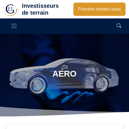
Investisseurs
Prendre rendez-vous
de terrain
AERO